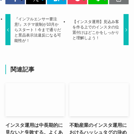
『インフルエンサー要注
【インスタ運用】見込み客
意!』ステマ規制が10月か
を作る上でのインスタの位
らスタート！今まで通りだ
置付けはどこかをしっかり
と景品表示法違反になる可
と理解しよう！
能性が！
関連記事
インスタ運用は中長期的に
不動産業のインスタ運用に
見ないと失敗する。よくあ
おけるハッシュタグの決め